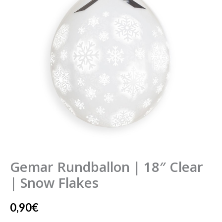
Clear
|
Snow
Flakes
Menge
Gemar Rundballon | 18″ Clear
| Snow Flakes
0,90
€