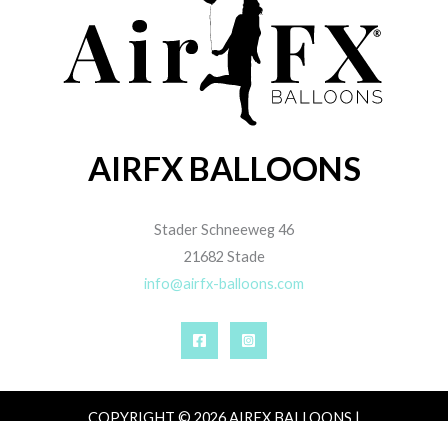
AIRFX BALLOONS
Stader Schneeweg 46
21682 Stade
info@airfx-balloons.com
COPYRIGHT © 2026 AIRFX BALLOONS |
IMPRESSUM
|
DATENSCHUTZ
|
AGB
|
ZAHLUNG,
VERSAND & LIEFERUNG
|
WIDERRUFSRECHT