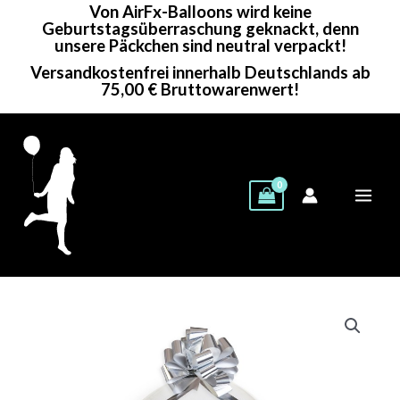
Von AirFx-Balloons wird keine
Zum
Geburtstagsüberraschung geknackt, denn
Inhalt
unsere Päckchen sind neutral verpackt!
springen
Versandkostenfrei innerhalb Deutschlands ab
75,00 € Bruttowarenwert!
Gemar
Rundballon
|
18"