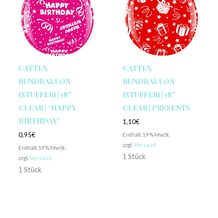
CATTEX
CATTEX
RUNDBALLON
RUNDBALLON
(STUFFER) | 18″
(STUFFER) | 18″
CLEAR | “HAPPY
CLEAR | PRESENTS
BIRTHDAY”
1,10
€
Enthält 19% MwSt.
0,95
€
zzgl.
Versand
Enthält 19% MwSt.
1 Stück
zzgl.
Versand
1 Stück