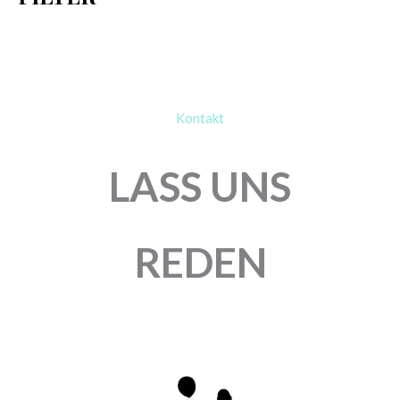
NICHT VORRÄTIG
KALISAN
KALISAN
RUNDBALLON | 18″
RUNDBALLONS | 18″
MIRROR (CHROME)
GEDECKT
MACARON-MIX | 25
1,30
€
STÜCK
Enthält 19% MwSt.
zzgl.
Versand
18,50
€
1 Stück
Enthält 19% MwSt.
zzgl.
Versand
25 Stück