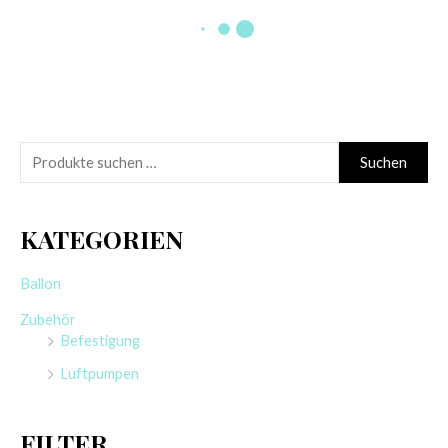
CATTEX
KALISAN
RUNDBALLON | 18″
RUNDBALLON | 18″
PUNCH-BALL |
GEDECKT | RETRO-
GEDECKT | 3 STÜCK
COLORS
2,25
€
0,70
€
Enthält 19% MwSt.
Enthält 19% MwSt.
zzgl.
Versand
zzgl.
Versand
3 Stück
1 Stück