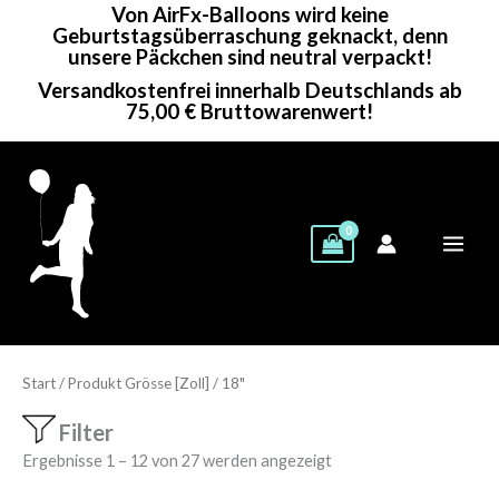
Von AirFx-Balloons wird keine
Zum
Geburtstagsüberraschung geknackt, denn
Inhalt
unsere Päckchen sind neutral verpackt!
springen
Versandkostenfrei innerhalb Deutschlands ab
75,00 € Bruttowarenwert!
Start
/ Produkt Grösse [Zoll] / 18"
Filter
Showing 1–24 of 27 results