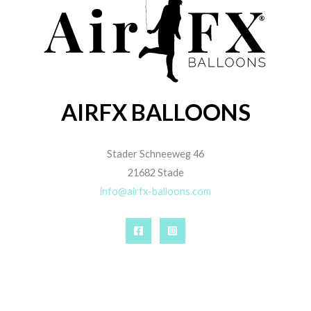
KALISAN
SEMPERTEX
RUNDBALLONS | 18″
RUNDBALLON | 18″
GEDECKT
GEDECKT
STANDARD-MIX | 25
0,70
€
STÜCK
Enthält 19% MwSt.
zzgl.
Versand
18,50
€
1 Stück
Enthält 19% MwSt.
zzgl.
Versand