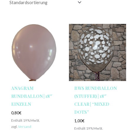
ANAGRAM
BWS RUNDBALLON
RUNDBALLON | 18″
(STUFFER) | 18″
EINZELN
CLEAR | “MIXED
DOTS”
0,80
€
Enthält 19% MwSt.
1,00
€
zzgl.
Versand
Enthält 19% MwSt.