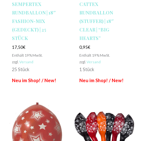
SEMPERTEX
CATTEX
RUNDBALLON | 18″
RUNDBALLON
FASHION-MIX
(STUFFER) | 18″
(GEDECKT) | 25
CLEAR | “BIG
STÜCK
HEARTS”
17,50
€
0,95
€
Enthält 19% MwSt.
Enthält 19% MwSt.
zzgl.
Versand
zzgl.
Versand
25 Stück
1 Stück
Neu im Shop! / New!
Neu im Shop! / New!