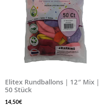
Mix
|
50
Stück
Menge
Elitex Rundballons | 12″ Mix |
50 Stück
14,50
€