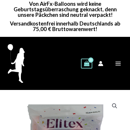
Von AirFx-Balloons wird keine
Zum
Geburtstagsüberraschung geknackt, denn
Inhalt
unsere Päckchen sind neutral verpackt!
springen
Versandkostenfrei innerhalb Deutschlands ab
75,00 € Bruttowarenwert!
Elitex
Rundballons
|
12"