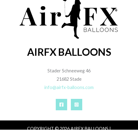
AIRFX BALLOONS
Stader Schneeweg 46
21682 Stade
info@airfx-balloons.com
COPYRIGHT © 2026 AIRFX BALLOONS |
IMPRESSUM
|
DATENSCHUTZ
|
AGB
|
ZAHLUNG,
VERSAND & LIEFERUNG
|
WIDERRUFSRECHT