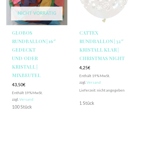
NICHT VORRÄTIG
GLOBOS
CATTEX
RUNDBALLON | 16″
RUNDBALLON | 32″
GEDECKT
KRISTALL KLAR |
UND/ODER
CHRISTMAS NIGHT
KRISTALL |
4,25
€
MIXBEUTEL
Enthält 19% MwSt.
zzgl.
Versand
43,50
€
Lieferzeit: nicht angegeben
Enthält 19% MwSt.
zzgl.
Versand
1 Stück
100 Stück