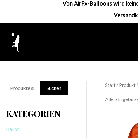
Von AirFx-Balloons wird kei
Zum
Inhalt
Versandk
springen
Start
/ Produkt M
S
Suchen
u
Alle 5 Ergebni
c
KATEGORIEN
h
e
Ballon
n