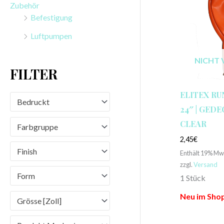
Zubehör
n
Befestigung
a
Luftpumpen
c
h
NICHT 
FILTER
:
ELITEX RU
Bedruckt
24″ | GED
CLEAR
Farbgruppe
2,45
€
Finish
Enthält 19% Mw
zzgl.
Versand
Form
1 Stück
Neu im Shop
Grösse [Zoll]