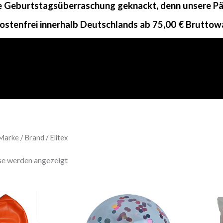
ne Geburtstagsüberraschung geknackt, denn unsere Päc
ostenfrei innerhalb Deutschlands ab 75,00 € Bruttow
arke / Brand / Elitex
sse werden angezeigt