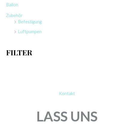
e
Ballon
n
Zubehör
n
Befestigung
a
Luftpumpen
c
h
FILTER
:
Kontakt
LASS UNS