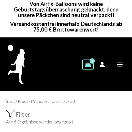
Von AirFx-Balloons wird keine
Zum
Geburtstagsüberraschung geknackt, denn
Inhalt
unsere Päckchen sind neutral verpackt!
springen
Versandkostenfrei innerhalb Deutschlands ab
75,00 € Bruttowarenwert!
Start
/ Produkt Verpackungseinheit / 50
Filter
Alle 6 Ergebnisse werden angezeigt