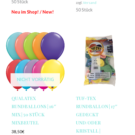
50 Stück
zzgl.
Versand
50 Stück
Neu im Shop! / New!
NICHT VORRÄTIG
TUF-TEX
QUALATEX
RUNDBALLON | 17″
RUNDBALLONS | 16″
GEDECKT
MIX | 50 STÜCK
UND/ODER
MIXBEUTEL
KRISTALL |
38,50
€