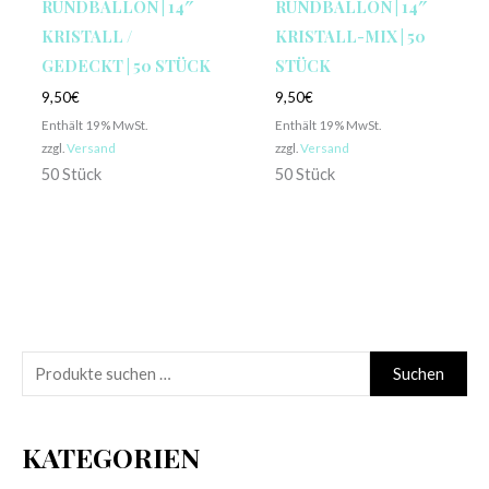
RUNDBALLON | 14″
RUNDBALLON | 14″
KRISTALL /
KRISTALL-MIX | 50
GEDECKT | 50 STÜCK
STÜCK
9,50
€
9,50
€
Enthält 19% MwSt.
Enthält 19% MwSt.
zzgl.
Versand
zzgl.
Versand
50 Stück
50 Stück
S
Suchen
u
c
KATEGORIEN
h