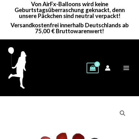
Von AirFx-Balloons wird keine
Zum
Geburtstagsüberraschung geknackt, denn
Inhalt
unsere Päckchen sind neutral verpackt!
springen
Versandkostenfrei innerhalb Deutschlands ab
75,00 € Bruttowarenwert!
Belbal
Rundballon
|
14"