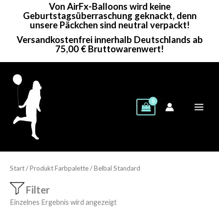
Von AirFx-Balloons wird keine
Zum
Geburtstagsüberraschung geknackt, denn
Inhalt
unsere Päckchen sind neutral verpackt!
springen
Versandkostenfrei innerhalb Deutschlands ab
75,00 € Bruttowarenwert!
Start
/ Produkt Farbpalette / Belbal Standard
Filter
Einzelnes Ergebnis wird angezeigt