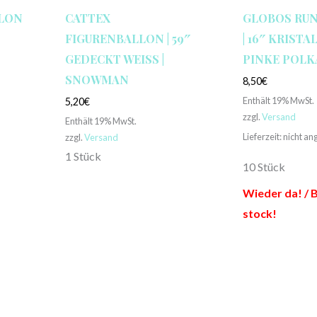
LLON
CATTEX
GLOBOS RU
FIGURENBALLON | 59″
| 16″ KRISTA
GEDECKT WEISS | S
PINKE POLK
NOWMAN
8,50
€
Enthält 19% MwSt.
5,20
€
zzgl.
Versand
Enthält 19% MwSt.
Lieferzeit: nicht a
zzgl.
Versand
1 Stück
10 Stück
Wieder da! / B
stock!