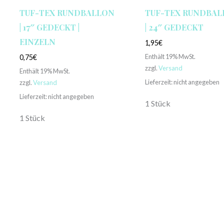
TUF-TEX RUNDBALLON
TUF-TEX RUNDBA
| 17″ GEDECKT |
| 24″ GEDECKT
EINZELN
1,95
€
Enthält 19% MwSt.
0,75
€
zzgl.
Versand
Enthält 19% MwSt.
Lieferzeit: nicht angegeben
zzgl.
Versand
Lieferzeit: nicht angegeben
1 Stück
1 Stück