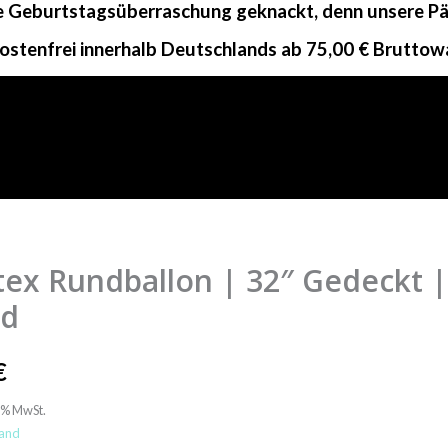
ne Geburtstagsüberraschung geknackt, denn unsere Päc
ostenfrei innerhalb Deutschlands ab 75,00 € Bruttow
tex Rundballon | 32″ Gedeckt | 
lon
ld
€
t
9% MwSt.
and