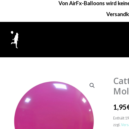
Von AirFx-Balloons wird kei
Zum
Inhalt
Versandk
springen
Cat
Cattex
Rundbal
Mo
|
32"
1,95
Gedeck
Enthält 1
|
zzgl.
Vers