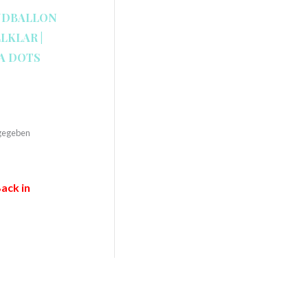
NDBALLON
LLKLAR |
A DOTS
ngegeben
ack in