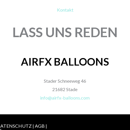
Kontakt
LASS UNS REDEN
AIRFX BALLOONS
Stader Schneeweg 46
21682 Stade
info@airfx-balloons.com
ATENSCHUTZ
|
AGB
|