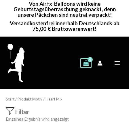
Von AirFx-Balloons wird keine
Zum
Geburtstagsüberraschung geknackt, denn
Inhalt
unsere Päckchen sind neutral verpackt!
springen
Versandkostenfrei innerhalb Deutschlands ab
75,00 € Bruttowarenwert!
Start
/ Produkt Motiv / Heart Mix
Filter
Einzelnes Ergebnis wird angezeigt