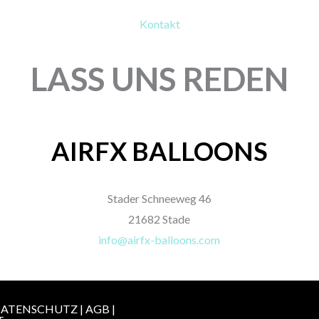
Kontakt
LASS UNS REDEN
AIRFX BALLOONS
Stader Schneeweg 46
21682 Stade
info@airfx-balloons.com
ATENSCHUTZ
|
AGB
|