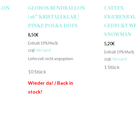
LLON
GLOBOS RUNDBALLON
CATTEX
| 16″ KRISTALLKLAR |
FIGURENBALL
PINKE POLKA DOTS
GEDECKT WEIS
NOWMAN
8,50
€
Enthält 19% MwSt.
5,20
€
zzgl.
Versand
Enthält 19% MwSt.
Lieferzeit: nicht angegeben
zzgl.
Versand
1 Stück
10 Stück
Wieder da! / Back in
stock!