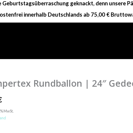
ne Geburtstagsüberraschung geknackt, denn unsere Päc
ostenfrei innerhalb Deutschlands ab 75,00 € Bruttow
pertex Rundballon | 24″ Gede
tex
lon
€
9% MwSt.
t
and