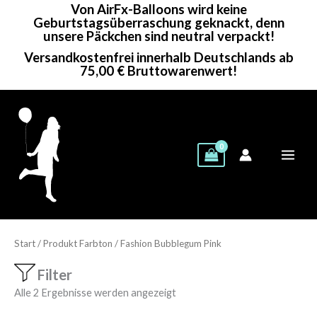
Von AirFx-Balloons wird keine
Zum
Geburtstagsüberraschung geknackt, denn
Inhalt
unsere Päckchen sind neutral verpackt!
springen
Versandkostenfrei innerhalb Deutschlands ab
75,00 € Bruttowarenwert!
Start
/ Produkt Farbton / Fashion Bubblegum Pink
Filter
Alle 2 Ergebnisse werden angezeigt