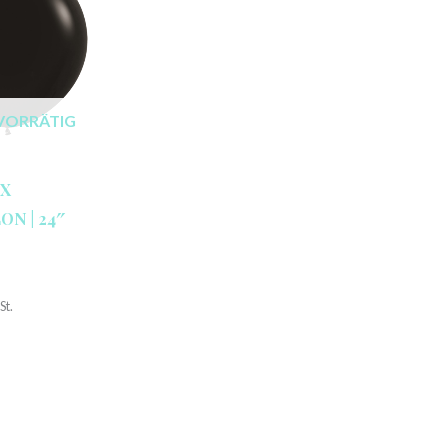
VORRÄTIG
X
N | 24″
St.