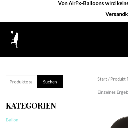
Von AirFx-Balloons wird kei
Zum
Inhalt
Versandk
springen
Start
/ Produkt 
S
Suchen
u
Einzelnes Ergeb
c
KATEGORIEN
h
e
Ballon
n