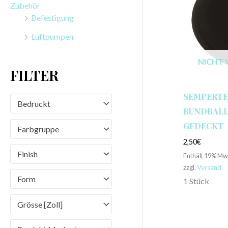
Zubehör
n
Befestigung
a
Luftpumpen
c
h
NICHT 
FILTER
:
SEMPERTE
Bedruckt
RUNDBALLO
GEDECKT
Farbgruppe
2,50
€
Finish
Enthält 19% Mw
zzgl.
Versand
Form
1 Stück
Grösse [Zoll]