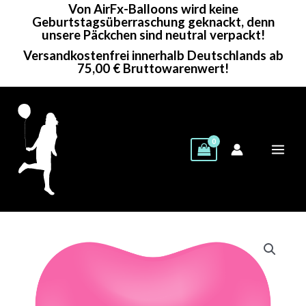
Von AirFx-Balloons wird keine
Zum
Geburtstagsüberraschung geknackt, denn
Inhalt
unsere Päckchen sind neutral verpackt!
springen
Versandkostenfrei innerhalb Deutschlands ab
75,00 € Bruttowarenwert!
Kalisan
Herzballon
|
15"