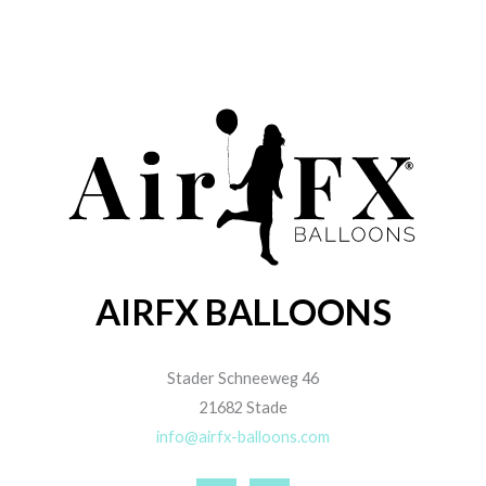
AIRFX BALLOONS
Stader Schneeweg 46
21682 Stade
info@airfx-balloons.com