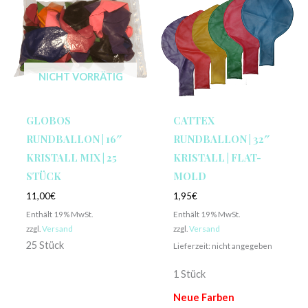
NICHT VORRÄTIG
GLOBOS
CATTEX
RUNDBALLON | 16″
RUNDBALLON | 32″
KRISTALL MIX | 25
KRISTALL | FLAT-
STÜCK
MOLD
11,00
€
1,95
€
Enthält 19% MwSt.
Enthält 19% MwSt.
zzgl.
Versand
zzgl.
Versand
25 Stück
Lieferzeit: nicht angegeben
1 Stück
Neue Farben