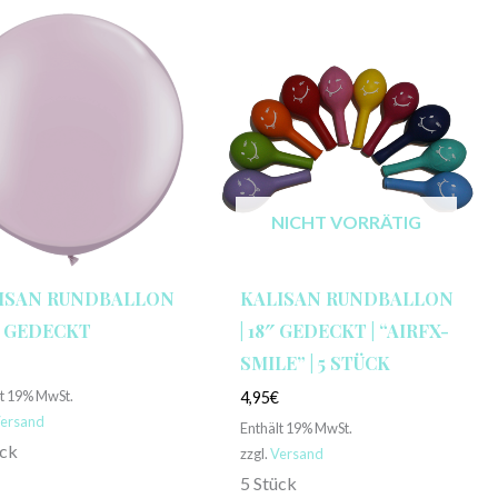
NICHT VORRÄTIG
ISAN RUNDBALLON
KALISAN RUNDBALLON
6″ GEDECKT
| 18″ GEDECKT | “AIRFX-
SMILE” | 5 STÜCK
€
lt 19% MwSt.
4,95
€
ersand
Enthält 19% MwSt.
ück
zzgl.
Versand
5 Stück