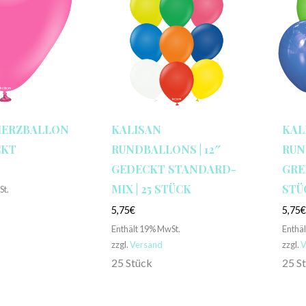
HERZBALLON
KALISAN
KAL
CKT
RUNDBALLONS | 12″
RUN
GEDECKT STANDARD-
GRE
MIX | 25 STÜCK
STÜ
St.
5,75
€
5,75
Enthält 19% MwSt.
Enthä
zzgl.
Versand
zzgl.
V
25 Stück
25 S