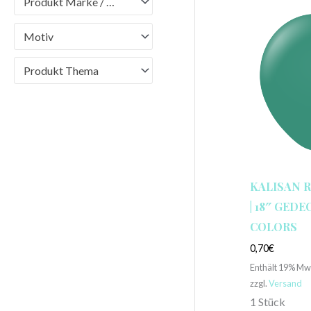
Produkt Marke / Brand
Motiv
Produkt Thema
KALISAN 
| 18″ GEDE
COLORS
0,70
€
Enthält 19% Mw
zzgl.
Versand
1 Stück