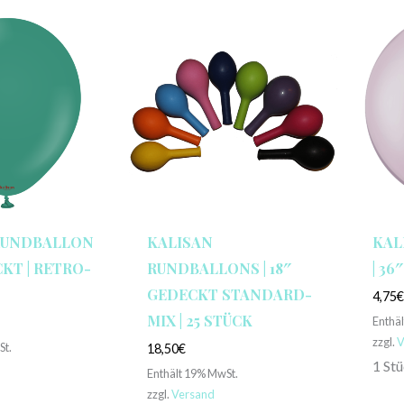
RUNDBALLON
KALISAN
KAL
CKT | RETRO-
RUNDBALLONS | 18″
| 3
GEDECKT STANDARD-
4,75
MIX | 25 STÜCK
Enthä
zzgl.
V
St.
18,50
€
1 St
Enthält 19% MwSt.
zzgl.
Versand