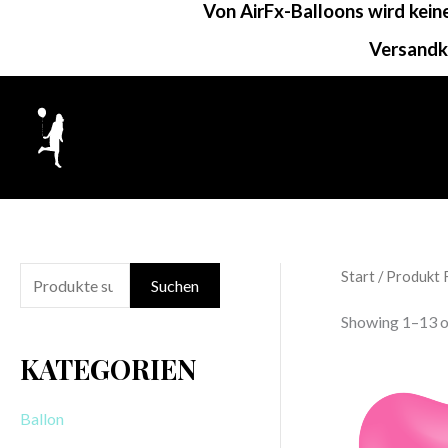
Von AirFx-Balloons wird kei
Zum
Inhalt
Versandk
springen
Start
/ Produkt 
S
Suchen
u
Showing 1–13 of
c
KATEGORIEN
h
e
Ballon
n