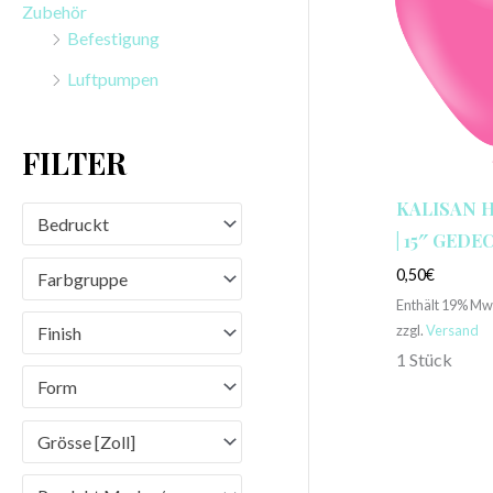
Zubehör
n
Befestigung
a
Luftpumpen
c
h
FILTER
:
KALISAN 
Bedruckt
| 15″ GEDE
0,50
€
Farbgruppe
Enthält 19% Mw
zzgl.
Versand
Finish
1 Stück
Form
Grösse [Zoll]