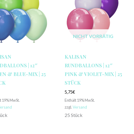
NICHT VORRÄTIG
ISAN
KALISAN
DBALLONS | 12″
RUNDBALLONS | 12″
EN & BLUE-MIX | 25
PINK & VIOLET-MIX | 25
CK
STÜCK
€
5,75
€
lt 19% MwSt.
Enthält 19% MwSt.
ersand
zzgl.
Versand
tück
25 Stück