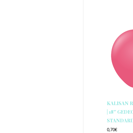
KALISAN 
| 18″ GEDE
STANDARD
0,70
€