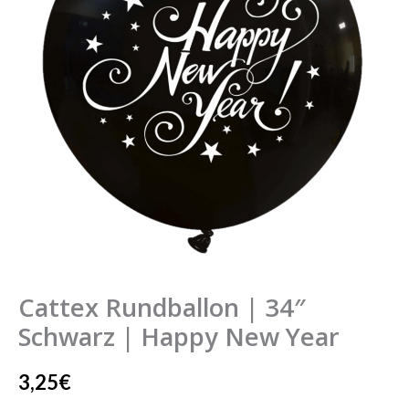
Schwarz
|
Happy
New
Year
Menge
Cattex Rundballon | 34″
Schwarz | Happy New Year
3,25
€