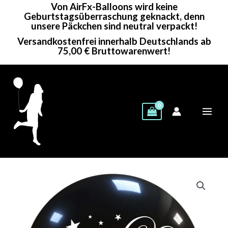
Von AirFx-Balloons wird keine
Zum
Geburtstagsüberraschung geknackt, denn
Inhalt
unsere Päckchen sind neutral verpackt!
springen
Versandkostenfrei innerhalb Deutschlands ab
75,00 € Bruttowarenwert!
Cattex
Rundballon
|
34"