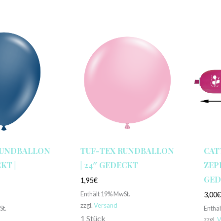
RUNDBALLON
TUF-TEX RUNDBALLON
CAT
KT |
| 24″ GEDECKT
ZEP
GED
1,95
€
Enthält 19% MwSt.
3,00
zzgl.
Versand
St.
Enthä
1 Stück
zzgl.
V