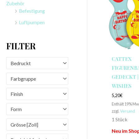
Zubehör
n
Befestigung
a
Luftpumpen
c
h
FILTER
:
CATTEX
Bedruckt
FIGURENBA
GEDECKT 
Farbgruppe
WISHES
Finish
5,20
€
Enthält 19% Mw
Form
zzgl.
Versand
1 Stück
Grösse [Zoll]
Neu im Shop