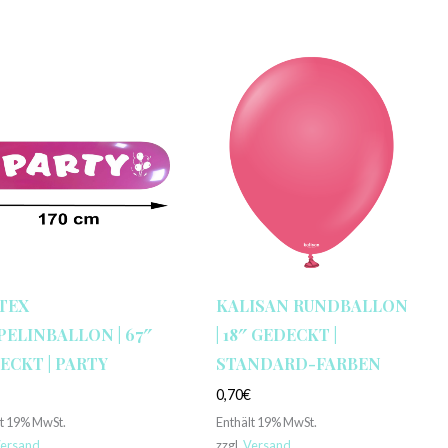
TEX
KALISAN RUNDBALLON
PELINBALLON | 67″
| 18″ GEDECKT |
ECKT | PARTY
STANDARD-FARBEN
€
0,70
€
lt 19% MwSt.
Enthält 19% MwSt.
ersand
zzgl.
Versand