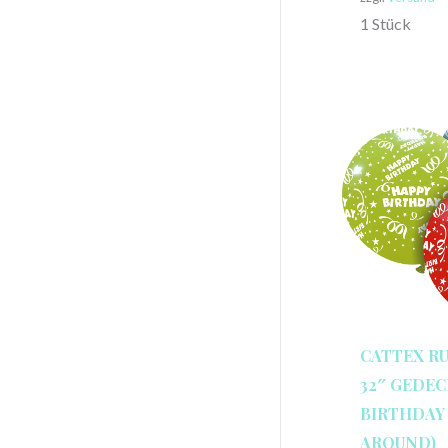
1 Stück
CATTEX R
32″ GEDEC
BIRTHDAY 
AROUND)