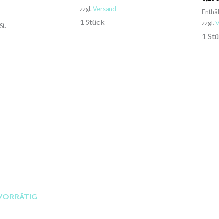
zzgl.
Versand
Enthä
1 Stück
zzgl.
V
St.
1 St
VORRÄTIG