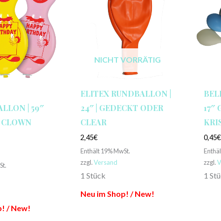
NICHT VORRÄTIG
ELITEX RUNDBALLON |
BEL
LLON | 59″
24″ | GEDECKT ODER
17″
| CLOWN
CLEAR
KRI
2,45
€
0,45
Enthält 19% MwSt.
Enthä
zzgl.
Versand
zzgl.
V
St.
1 Stück
1 St
Neu im Shop! / New!
! / New!