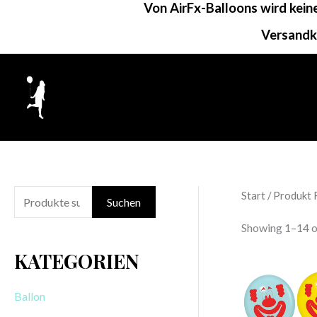
Von AirFx-Balloons wird kei
Zum
Inhalt
Versandk
springen
Start
/ Produkt 
S
Suchen
u
Showing 1–14 of
c
KATEGORIEN
h
e
Ballon
n