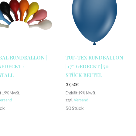
BAL RUNDBALLON |
TUF-TEX RUNDBALLON
 GEDECKT /
| 17″ GEDECKT | 50
STALL
STÜCK BEUTEL
€
37,50
€
lt 19% MwSt.
Enthält 19% MwSt.
ersand
zzgl.
Versand
ück
50 Stück