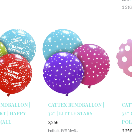
1 St
UNDBALLON |
CATTEX RUNDBALLON |
CAT
KT | HAPPY
32″ | LITTLE STARS
32″
(ALL
POL
3,25
€
Enthält 19% MwSt.
3,25