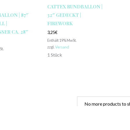
CATTEX RUNDBALLON |
ALLON | 87″
32″ GEDECKT |
L |
FIREWORK
ER CA. 28″
3,25
€
Enthält 19% MwSt.
zzgl.
Versand
St.
1 Stück
No more products to s