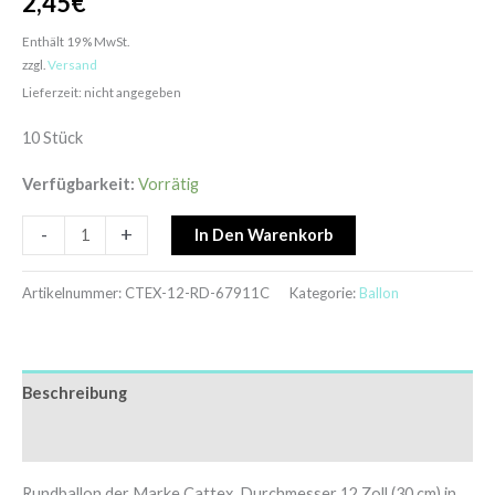
2,45
€
Enthält 19% MwSt.
zzgl.
Versand
Lieferzeit: nicht angegeben
10 Stück
Verfügbarkeit:
Vorrätig
-
+
In Den Warenkorb
Artikelnummer:
CTEX-12-RD-67911C
Kategorie:
Ballon
Beschreibung
Zusätzliche Informationen
Rundballon der Marke Cattex, Durchmesser 12 Zoll (30 cm) in