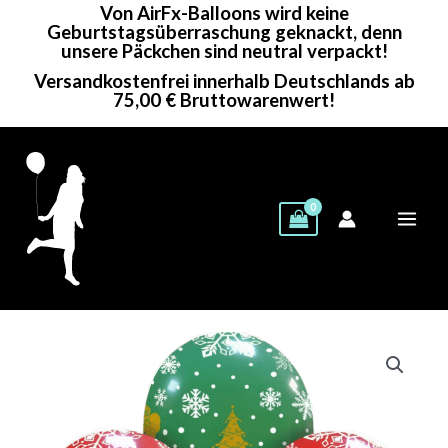
Von AirFx-Balloons wird keine
Zum
Geburtstagsüberraschung geknackt, denn
Inhalt
unsere Päckchen sind neutral verpackt!
springen
Versandkostenfrei innerhalb Deutschlands ab
75,00 € Bruttowarenwert!
Cattex
Rundballon
|
12"