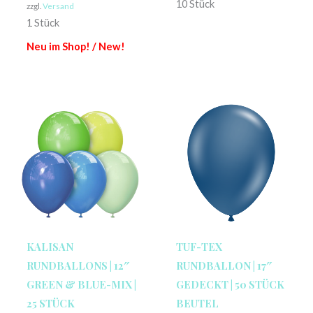
10 Stück
zzgl.
Versand
1 Stück
Neu im Shop! / New!
KALISAN
TUF-TEX
RUNDBALLONS | 12″
RUNDBALLON | 17″
GREEN & BLUE-MIX |
GEDECKT | 50 STÜCK
25 STÜCK
BEUTEL