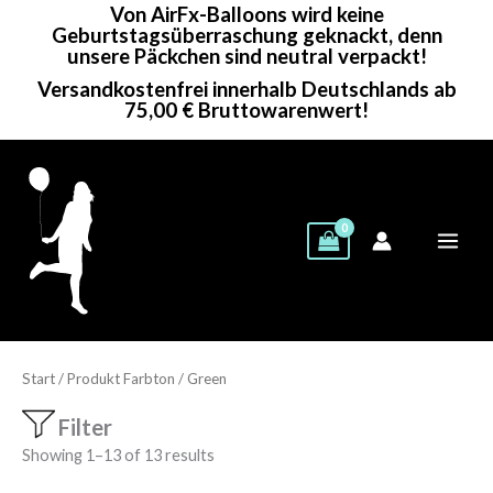
Von AirFx-Balloons wird keine
Zum
Geburtstagsüberraschung geknackt, denn
Inhalt
unsere Päckchen sind neutral verpackt!
springen
Versandkostenfrei innerhalb Deutschlands ab
75,00 € Bruttowarenwert!
Start
/ Produkt Farbton / Green
Filter
Showing 1–13 of 13 results