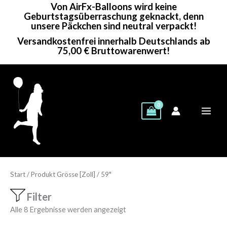
Von AirFx-Balloons wird keine
Zum
Geburtstagsüberraschung geknackt, denn
Inhalt
unsere Päckchen sind neutral verpackt!
springen
Versandkostenfrei innerhalb Deutschlands ab
75,00 € Bruttowarenwert!
Start
/ Produkt Grösse [Zoll] / 59"
Filter
Alle 8 Ergebnisse werden angezeigt