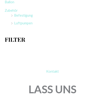
Ballon
n
Zubehör
n
Befestigung
a
Luftpumpen
c
h
FILTER
:
Kontakt
LASS UNS