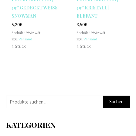
59″ GEDECKT WEISS | S
59″ KRISTALL |
NOWMAN
ELEFANT
5,20
€
3,50
€
Enthält 19% MwSt.
Enthält 19% MwSt.
zzgl.
Versand
zzgl.
Versand
1 Stück
1 Stück
S
Suchen
u
c
KATEGORIEN
h
e