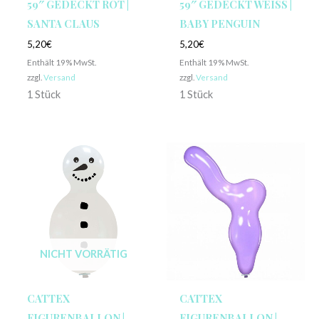
59″ GEDECKT ROT |
59″ GEDECKT WEISS | B
SANTA CLAUS
ABY PENGUIN
5,20
€
5,20
€
Enthält 19% MwSt.
Enthält 19% MwSt.
zzgl.
Versand
zzgl.
Versand
1 Stück
1 Stück
NICHT VORRÄTIG
CATTEX
CATTEX
FIGURENBALLON |
FIGURENBALLON |