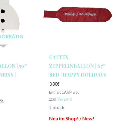
VORRÄTIG
CATTEX
LLON | 59″
ZEPPELINBALLON | 67″
ISS | S
RED | HAPPY HOLIDAYS
3,00
€
Enthält 19% MwSt.
zzgl.
Versand
St.
1 Stück
Neu im Shop! / New!