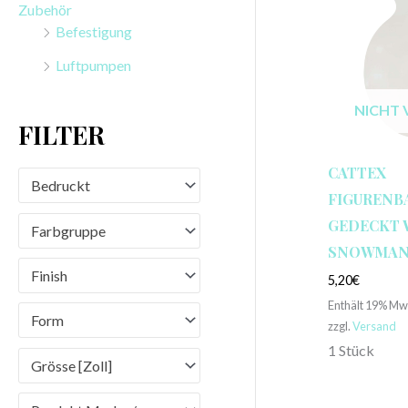
Zubehör
n
Befestigung
a
Luftpumpen
c
h
NICHT 
FILTER
:
CATTEX
Bedruckt
FIGURENBA
GEDECKT WE
Farbgruppe
NOWMAN
Finish
5,20
€
Enthält 19% Mw
Form
zzgl.
Versand
1 Stück
Grösse [Zoll]