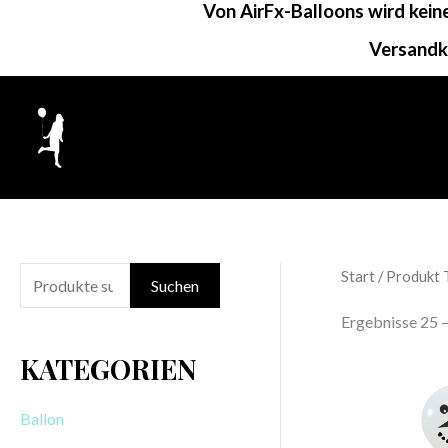
Von AirFx-Balloons wird kei
Zum
Inhalt
Versandk
springen
Start
/ Produkt 
S
Suchen
u
Ergebnisse 25 
c
KATEGORIEN
h
e
Ballon
n