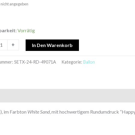
t: nicht angegeben
y
l
barkeit:
Vorrätig
+
In Den Warenkorb
nummer:
SETX-24-RD-49071A
Kategorie:
Ballon
), im Farbton
White Sand
, mit hochwertigem Rundumdruck “Happy