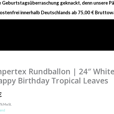
ne Geburtstagsüberraschung geknackt, denn unsere Päc
ostenfrei innerhalb Deutschlands ab 75,00 € Bruttow
pertex Rundballon | 24″ Whit
tex
lon
appy Birthday Tropical Leaves
€
9% MwSt.
and