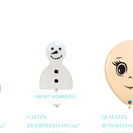
NICHT VORRÄTIG
CATTEX
QUALATEX
32″
FIGURENBALLON | 59″
RUNDBALLON 