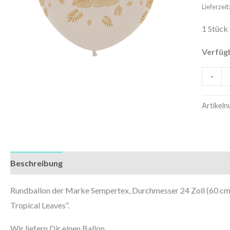
|
Lieferzei
Happy
1 Stück
Birthda
Tropica
Verfüg
Leaves
-
Menge
Artikel
Beschreibung
Zusätzliche Informationen
Rundballon der Marke Sempertex, Durchmesser 24 Zoll (60 cm
Tropical Leaves”.
Wir liefern Dir einen Ballon.