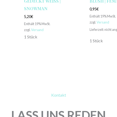
GEDECKT WEISS | S
BLUSH | FEM
NOWMAN
0,95
€
Enthält 19% MwSt.
5,20
€
zzgl.
Versand
Enthält 19% MwSt.
Lieferzeit: nicht a
zzgl.
Versand
1 Stück
1 Stück
Kontakt
LASS UNS REDEN