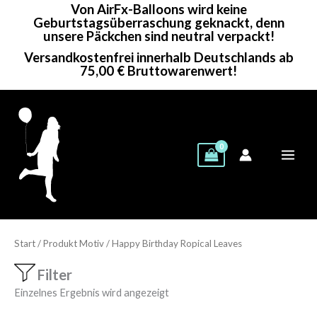
Von AirFx-Balloons wird keine
Zum
Geburtstagsüberraschung geknackt, denn
Inhalt
unsere Päckchen sind neutral verpackt!
springen
Versandkostenfrei innerhalb Deutschlands ab
75,00 € Bruttowarenwert!
Start
/ Produkt Motiv / Happy Birthday Ropical Leaves
Filter
Einzelnes Ergebnis wird angezeigt