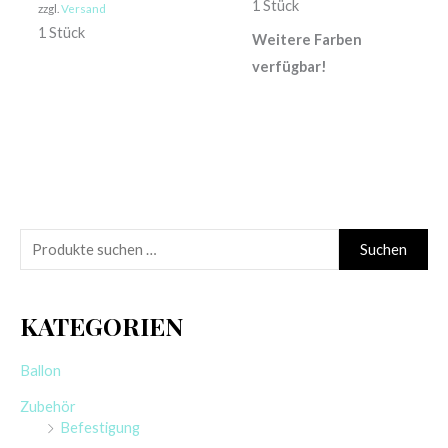
1 Stück
zzgl.
Versand
1 Stück
Weitere Farben
verfügbar!
S
Suchen
u
c
KATEGORIEN
h
e
Ballon
n
Zubehör
n
Befestigung
a