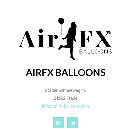
AIRFX BALLOONS
Stader Schneeweg 46
21682 Stade
info@airfx-balloons.com