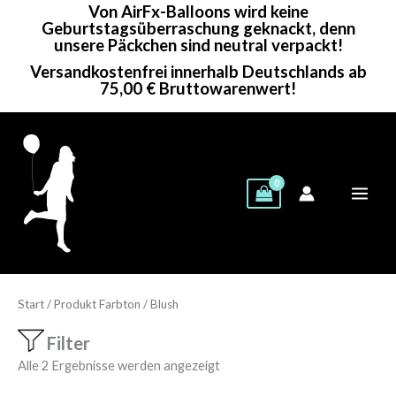
Von AirFx-Balloons wird keine
Zum
Geburtstagsüberraschung geknackt, denn
Inhalt
unsere Päckchen sind neutral verpackt!
springen
Versandkostenfrei innerhalb Deutschlands ab
75,00 € Bruttowarenwert!
Start
/ Produkt Farbton / Blush
Filter
Alle 2 Ergebnisse werden angezeigt