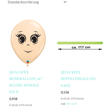
QUALATEX
QUALATEX
RUNDBALLON | 16″
ZEPPELINBALLON |
BLUSH | FEMALE
646Q
FACE
0,55
€
Enthält 19% MwSt.
0,95
€
zzgl.
Versand
Enthält 19% MwSt.