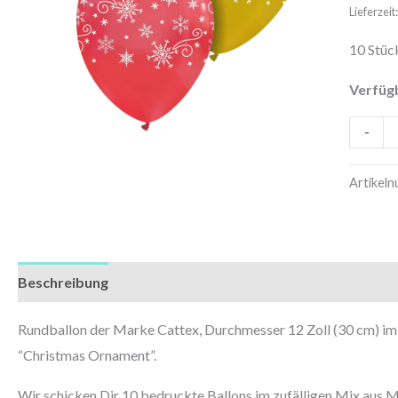
|
Lieferzei
Christm
10 Stüc
Orname
|
Verfüg
10
-
Stück
Menge
Artikel
Beschreibung
Zusätzliche Informationen
Rundballon der Marke Cattex, Durchmesser 12 Zoll (30 cm) 
“Christmas Ornament”.
Wir schicken Dir 10 bedruckte Ballons im zufälligen Mix aus M