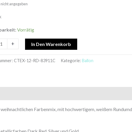
t: nicht angegeben
as
k
nt
barkeit:
Vorrätig
+
In Den Warenkorb
nummer:
CTEX-12-RD-83911C
Kategorie:
Ballon
im weihnachtlichen Farbenmix, mit hochwertigem, weißem Rundum
etallicfarben Dark Red, Silver und Gold.