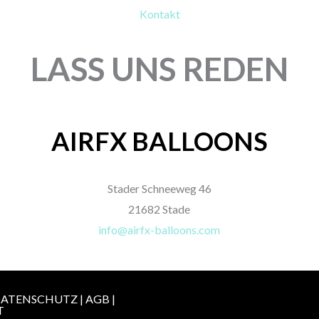
Kontakt
LASS UNS REDEN
AIRFX BALLOONS
Stader Schneeweg 46
21682 Stade
info@airfx-balloons.com
ATENSCHUTZ
|
AGB
|
T