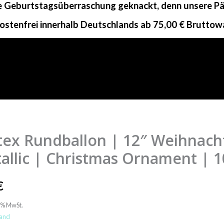
ne Geburtstagsüberraschung geknackt, denn unsere Päc
ostenfrei innerhalb Deutschlands ab 75,00 € Bruttow
tex Rundballon | 12″ Weihnach
lon
allic | Christmas Ornament | 1
€
chtsmix
9% MwSt.
c
and