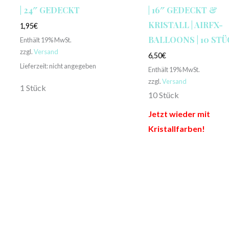
| 24″ GEDECKT
| 16″ GEDECKT &
KRISTALL | AIRFX-
1,95
€
BALLOONS | 10 ST
Enthält 19% MwSt.
zzgl.
Versand
6,50
€
Lieferzeit: nicht angegeben
Enthält 19% MwSt.
zzgl.
Versand
1 Stück
10 Stück
Jetzt wieder mit
Kristallfarben!