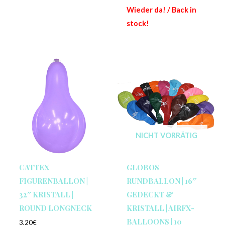
Wieder da! / Back in
stock!
NICHT VORRÄTIG
CATTEX
GLOBOS
FIGURENBALLON |
RUNDBALLON | 16″
32″ KRISTALL |
GEDECKT &
ROUND LONGNECK
KRISTALL | AIRFX-
BALLOONS | 10
3,20
€