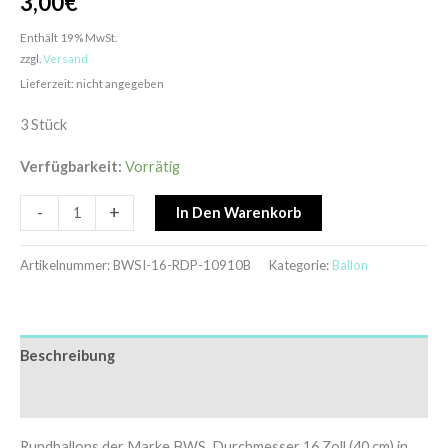
3,00
€
Enthält 19% MwSt.
zzgl.
Versand
Lieferzeit: nicht angegeben
3 Stück
Verfügbarkeit:
Vorrätig
-
+
In Den Warenkorb
Artikelnummer:
BWSI-16-RDP-10910B
Kategorie:
Ballon
Beschreibung
Zusätzliche Informationen
Rundballons der Marke BWS, Durchmesser 16 Zoll (40 cm) in