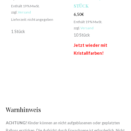
STÜCK
Enthält 19% MwSt.
zzgl.
Versand
6,50
€
Lieferzeit: nicht angegeben
Enthält 19% MwSt.
zzgl.
Versand
1 Stück
10 Stück
Jetzt wieder mit
Kristallfarben!
Warnhinweis
ACHTUNG!
Kinder können an nicht aufgeblasenen oder geplatzten
Ballons ersticken. Die Aufsicht durch Erwachsene ist erforderlich. Nicht