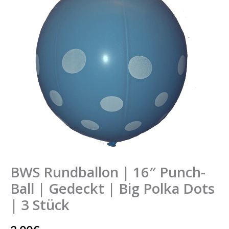
Punch-
Ball
|
Gedeckt
|
Big
Polka
Dots
|
3
Stück
Menge
BWS Rundballon | 16″ Punch-
Ball | Gedeckt | Big Polka Dots
| 3 Stück