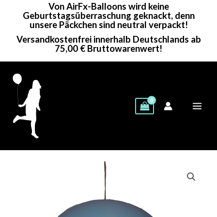
Von AirFx-Balloons wird keine
Zum
Geburtstagsüberraschung geknackt, denn
Inhalt
unsere Päckchen sind neutral verpackt!
springen
Versandkostenfrei innerhalb Deutschlands ab
75,00 € Bruttowarenwert!
BWS
Rundballon
|
16"