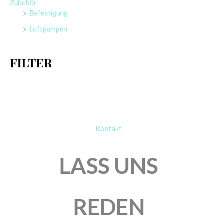
Zubehör
n
Befestigung
a
Luftpumpen
c
h
FILTER
:
Kontakt
LASS UNS
REDEN