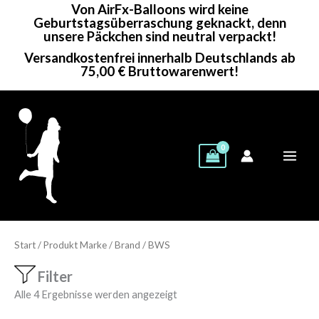
Von AirFx-Balloons wird keine
Zum
Geburtstagsüberraschung geknackt, denn
Inhalt
unsere Päckchen sind neutral verpackt!
springen
Versandkostenfrei innerhalb Deutschlands ab
75,00 € Bruttowarenwert!
Start
/ Produkt Marke / Brand / BWS
Filter
Alle 4 Ergebnisse werden angezeigt