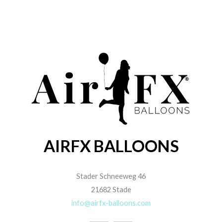
AIRFX BALLOONS
Stader Schneeweg 46
21682 Stade
info@airfx-balloons.com