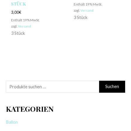
STÜCK
Enthält 19% MwSt.
zzgl.
Versand
3,00
€
3 Stück
Enthält 19% MwSt.
zzgl.
Versand
3 Stück
S
Suchen
u
c
KATEGORIEN
h
e
Ballon
n