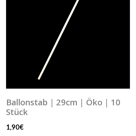
Öko
|
10
Stück
Menge
Ballonstab | 29cm | Öko | 10
Stück
1,90
€