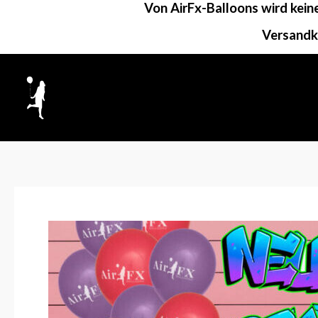
Von AirFx-Balloons wird kei
Zum
Inhalt
Versandk
springen