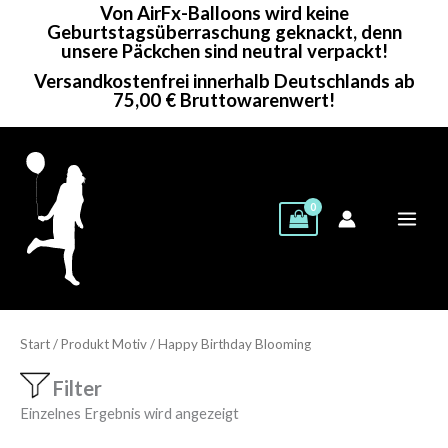
Von AirFx-Balloons wird keine
Zum
Geburtstagsüberraschung geknackt, denn
Inhalt
unsere Päckchen sind neutral verpackt!
springen
Versandkostenfrei innerhalb Deutschlands ab
75,00 € Bruttowarenwert!
Start
/ Produkt Motiv / Happy Birthday Blooming
Filter
Einzelnes Ergebnis wird angezeigt