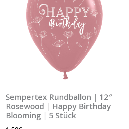
Rosewood
|
Happy
Birthday
Blooming
|
5
Stück
Menge
Sempertex Rundballon | 12″
Rosewood | Happy Birthday
Blooming | 5 Stück