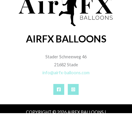
AIRFX BALLOONS
Stader Schneeweg 46
21682 Stade
info@airfx-balloons.com
COPYRIGHT © 2026 AIRFX BALLOONS |
IMPRESSUM
|
DATENSCHUTZ
|
AGB
|
ZAHLUNG,
VERSAND & LIEFERUNG
|
WIDERRUFSRECHT
VERTRAG WIDERRUFEN