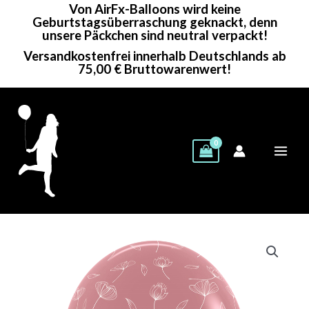
Von AirFx-Balloons wird keine
Zum
Geburtstagsüberraschung geknackt, denn
Inhalt
unsere Päckchen sind neutral verpackt!
springen
Versandkostenfrei innerhalb Deutschlands ab
75,00 € Bruttowarenwert!
Sempertex
Rundballon
|
12"