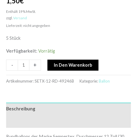
1,50
€
Enthält 19% MwSt.
zzgl.
Versand
Lieferzeit: nicht angegeben
5 Stück
Verfügbarkeit:
Vorrätig
-
+
In Den Warenkorb
Artikelnummer:
SETX-12-RD-49246B
Kategorie:
Ballon
Beschreibung
Zusätzliche Informationen
Rundballons der Marke Sempertex, Durchmesser 12 Zoll (30