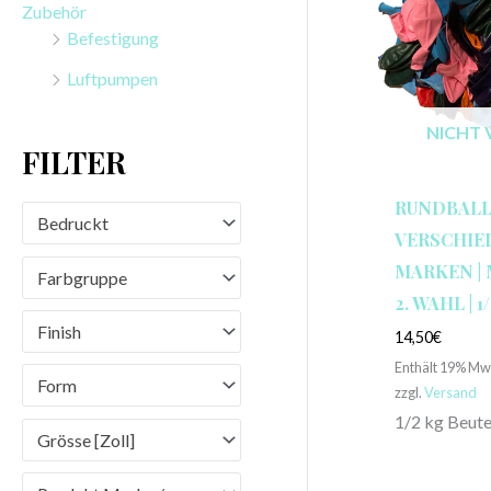
Zubehör
n
Befestigung
a
Luftpumpen
c
h
NICHT 
FILTER
:
RUNDBAL
Bedruckt
VERSCHIE
MARKEN |
Farbgruppe
2. WAHL | 
Finish
14,50
€
Enthält 19% Mw
Form
zzgl.
Versand
1/2 kg Beute
Grösse [Zoll]