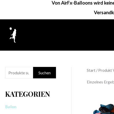
Von AirFx-Balloons wird kei
Zum
Inhalt
Versandk
springen
Start
/ Produkt 
S
Suchen
u
Einzelnes Ergeb
c
KATEGORIEN
h
e
Ballon
n