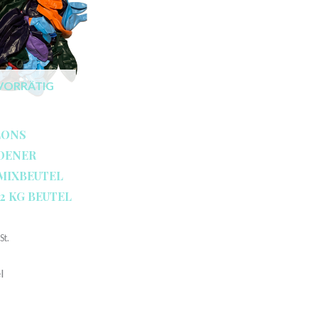
VORRÄTIG
LONS
DENER
 MIXBEUTEL
1/2 KG BEUTEL
St.
l