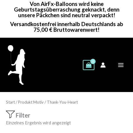
Von AirFx-Balloons wird keine
Zum
Geburtstagsüberraschung geknackt, denn
Inhalt
unsere Päckchen sind neutral verpackt!
springen
Versandkostenfrei innerhalb Deutschlands ab
75,00 € Bruttowarenwert!
Start
/ Produkt Motiv / Thank-You-Heart
Filter
Einzelnes Ergebnis wird angezeigt