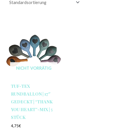
NICHT VORRÄTIG
TUF-TEX
RUNDBALLON | 17″
GEDECKT | “THANK
YOU HEART”-MIX | 5
STÜCK
4,75
€