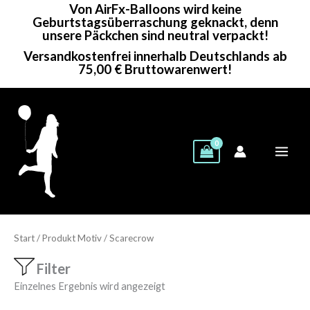
Von AirFx-Balloons wird keine
Zum
Geburtstagsüberraschung geknackt, denn
Inhalt
unsere Päckchen sind neutral verpackt!
springen
Versandkostenfrei innerhalb Deutschlands ab
75,00 € Bruttowarenwert!
Start
/ Produkt Motiv / Scarecrow
Filter
Einzelnes Ergebnis wird angezeigt