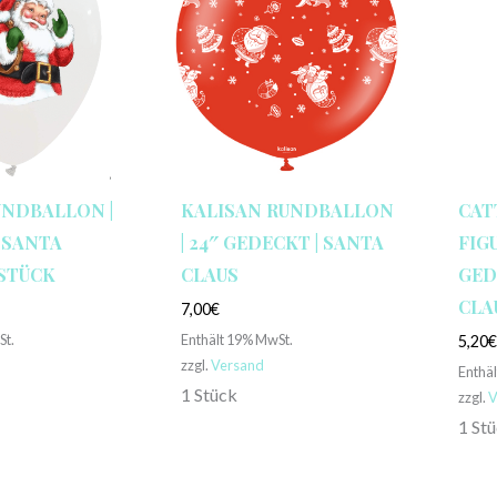
UNDBALLON |
KALISAN RUNDBALLON
CAT
 SANTA C
| 24″ GEDECKT | SANTA
FIG
STÜCK
CLAUS
GED
CLA
7,00
€
St.
Enthält 19% MwSt.
5,20
zzgl.
Versand
Enthä
1 Stück
zzgl.
V
1 St