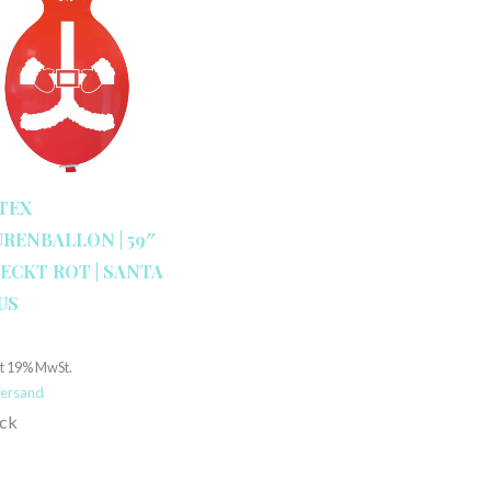
TEX
URENBALLON | 59″
ECKT ROT | SANTA
US
€
lt 19% MwSt.
ersand
ück