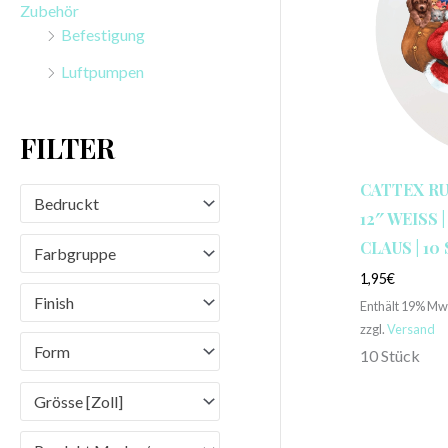
Zubehör
n
Befestigung
a
Luftpumpen
c
h
FILTER
:
CATTEX R
Bedruckt
12″ WEISS |
LAUS | 10 
Farbgruppe
1,95
€
Finish
Enthält 19% Mw
zzgl.
Versand
Form
10 Stück
Grösse [Zoll]