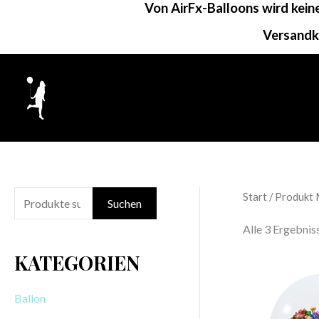
Von AirFx-Balloons wird kei
Zum
Inhalt
Versandk
springen
Start
/ Produkt 
S
Suchen
u
Alle 3 Ergebni
c
KATEGORIEN
h
e
Ballon
n