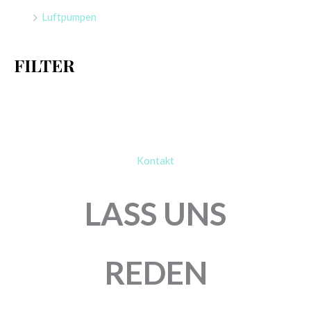
a
Luftpumpen
c
h
FILTER
:
Kontakt
LASS UNS
REDEN