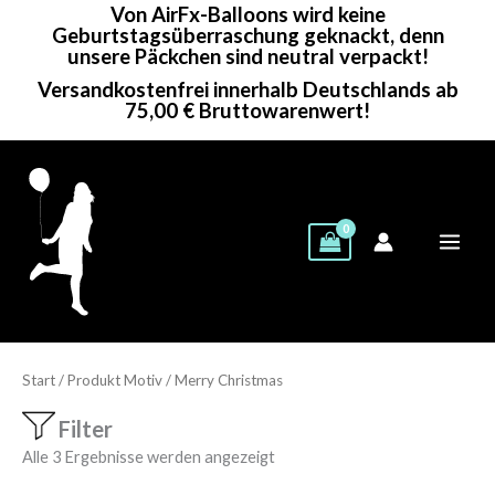
Von AirFx-Balloons wird keine
Zum
Geburtstagsüberraschung geknackt, denn
Inhalt
unsere Päckchen sind neutral verpackt!
springen
Versandkostenfrei innerhalb Deutschlands ab
75,00 € Bruttowarenwert!
Start
/ Produkt Motiv / Merry Christmas
Filter
Alle 3 Ergebnisse werden angezeigt