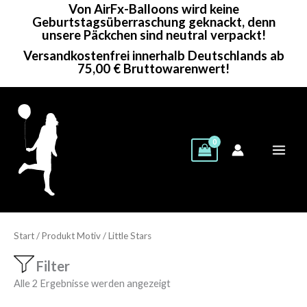
Von AirFx-Balloons wird keine
Zum
Geburtstagsüberraschung geknackt, denn
Inhalt
unsere Päckchen sind neutral verpackt!
springen
Versandkostenfrei innerhalb Deutschlands ab
75,00 € Bruttowarenwert!
Start
/ Produkt Motiv / Little Stars
Filter
Alle 2 Ergebnisse werden angezeigt