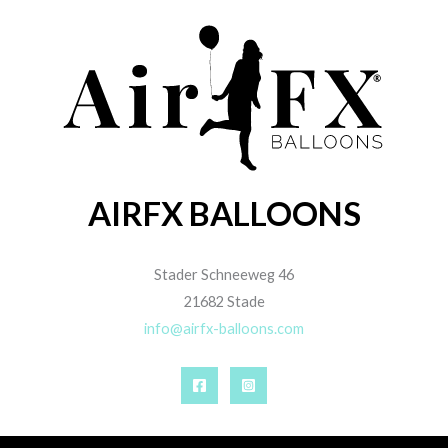
AIRFX BALLOONS
Stader Schneeweg 46
21682 Stade
info@airfx-balloons.com