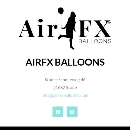
AIRFX BALLOONS
Stader Schneeweg 46
21682 Stade
info@airfx-balloons.com