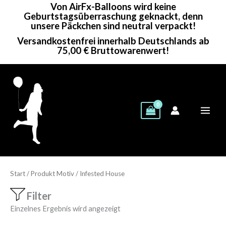
Von AirFx-Balloons wird keine
Zum
Geburtstagsüberraschung geknackt, denn
Inhalt
unsere Päckchen sind neutral verpackt!
springen
Versandkostenfrei innerhalb Deutschlands ab
75,00 € Bruttowarenwert!
Start
/ Produkt Motiv / Infested House
Filter
Einzelnes Ergebnis wird angezeigt