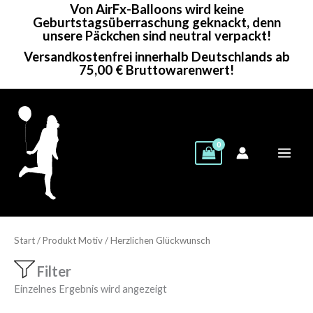
Von AirFx-Balloons wird keine
Zum
Geburtstagsüberraschung geknackt, denn
Inhalt
unsere Päckchen sind neutral verpackt!
springen
Versandkostenfrei innerhalb Deutschlands ab
75,00 € Bruttowarenwert!
Start
/ Produkt Motiv / Herzlichen Glückwunsch
Filter
Einzelnes Ergebnis wird angezeigt