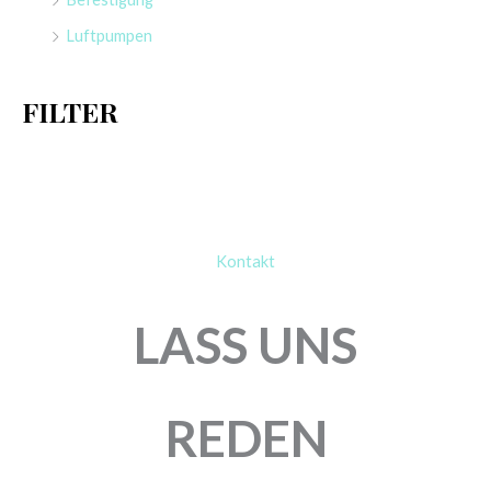
a
Luftpumpen
c
h
FILTER
:
Kontakt
LASS UNS
REDEN