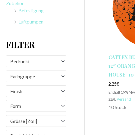
Zubehör
n
Befestigung
a
Luftpumpen
c
h
FILTER
:
CATTEX R
Bedruckt
12″ ORANG
HOUSE | 1
Farbgruppe
2,25
€
Finish
Enthält 19% Mw
zzgl.
Versand
Form
10 Stück
Grösse [Zoll]