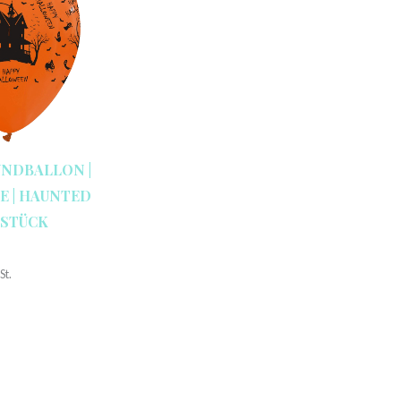
UNDBALLON |
E | HAUNTED
0 STÜCK
St.