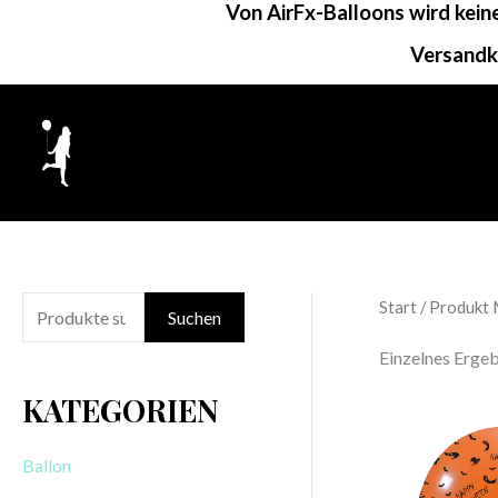
Von AirFx-Balloons wird kei
Zum
Inhalt
Versandk
springen
Start
/ Produkt 
S
Suchen
u
Einzelnes Ergeb
c
KATEGORIEN
h
e
Ballon
n