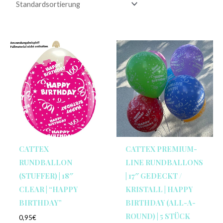
CATTEX
CATTEX PREMIUM-
RUNDBALLON
LINE RUNDBALLONS
(STUFFER) | 18″
| 17″ GEDECKT /
CLEAR | “HAPPY
KRISTALL | HAPPY
BIRTHDAY”
BIRTHDAY (ALL-A-
ROUND) | 5 STÜCK
0,95
€