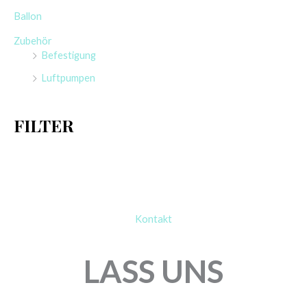
e
Ballon
n
Zubehör
n
Befestigung
a
Luftpumpen
c
h
FILTER
:
Kontakt
LASS UNS