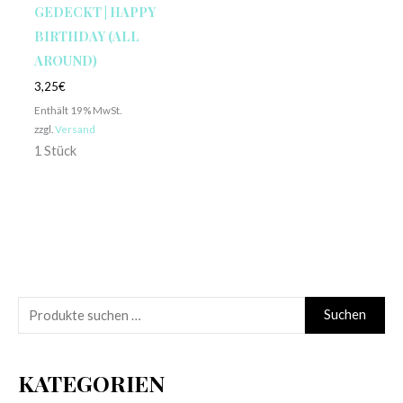
GEDECKT | HAPPY
BIRTHDAY (ALL
AROUND)
3,25
€
Enthält 19% MwSt.
zzgl.
Versand
1 Stück
S
Suchen
u
c
KATEGORIEN
h