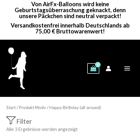
Von AirFx-Balloons wird keine
Zum
Geburtstagsüberraschung geknackt, denn
Inhalt
unsere Päckchen sind neutral verpackt!
springen
Versandkostenfrei innerhalb Deutschlands ab
75,00 € Bruttowarenwert!
Start
/ Produkt Motiv / Happy Birthday (all-around)
Filter
Alle 3 Ergebnisse werden angezeigt