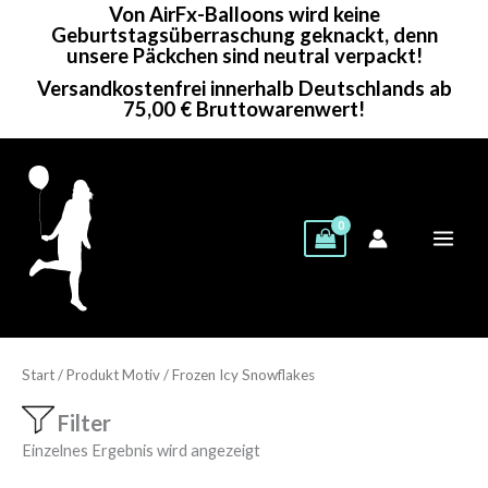
Von AirFx-Balloons wird keine
Zum
Geburtstagsüberraschung geknackt, denn
Inhalt
unsere Päckchen sind neutral verpackt!
springen
Versandkostenfrei innerhalb Deutschlands ab
75,00 € Bruttowarenwert!
Start
/ Produkt Motiv / Frozen Icy Snowflakes
Filter
Einzelnes Ergebnis wird angezeigt