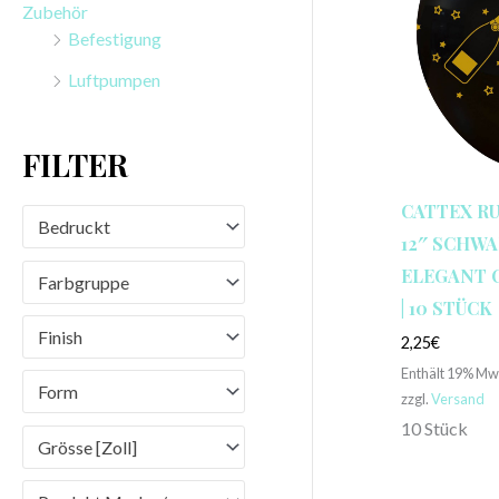
Zubehör
n
Befestigung
a
Luftpumpen
c
h
FILTER
:
CATTEX R
Bedruckt
12″ SCHWA
ELEGANT 
Farbgruppe
| 10 STÜCK
Finish
2,25
€
Enthält 19% Mw
Form
zzgl.
Versand
10 Stück
Grösse [Zoll]