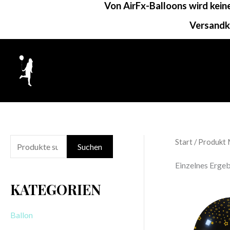
Von AirFx-Balloons wird kei
Zum
Inhalt
Versandk
springen
Start
/ Produkt 
S
Suchen
u
Einzelnes Ergeb
c
KATEGORIEN
h
e
Ballon
n