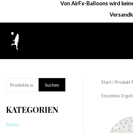
Von AirFx-Balloons wird kei
Zum
Inhalt
Versandk
springen
Start
/ Produkt M
S
Suchen
u
Einzelnes Ergeb
c
KATEGORIEN
h
e
Ballon
n