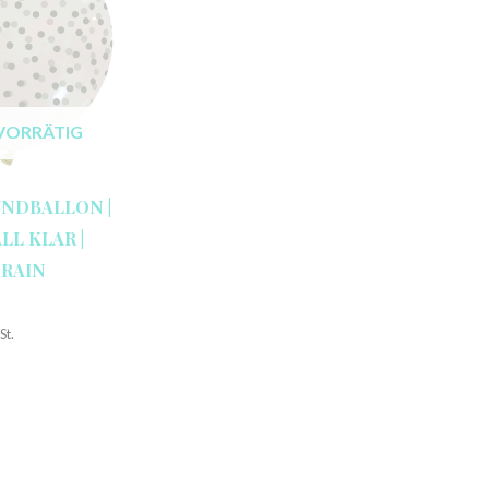
VORRÄTIG
UNDBALLON |
LL KLAR |
 RAIN
St.