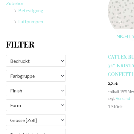
Zubehör
n
Befestigung
a
Luftpumpen
c
h
NICHT 
FILTER
:
CATTEX R
Bedruckt
32″ KRISTA
CONFETTI
Farbgruppe
3,25
€
Finish
Enthält 19% Mw
zzgl.
Versand
Form
1 Stück
Grösse [Zoll]