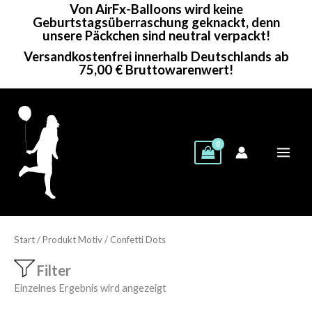
Von AirFx-Balloons wird keine
Zum
Geburtstagsüberraschung geknackt, denn
Inhalt
unsere Päckchen sind neutral verpackt!
springen
Versandkostenfrei innerhalb Deutschlands ab
75,00 € Bruttowarenwert!
Start
/ Produkt Motiv / Confetti Dots
Filter
Einzelnes Ergebnis wird angezeigt