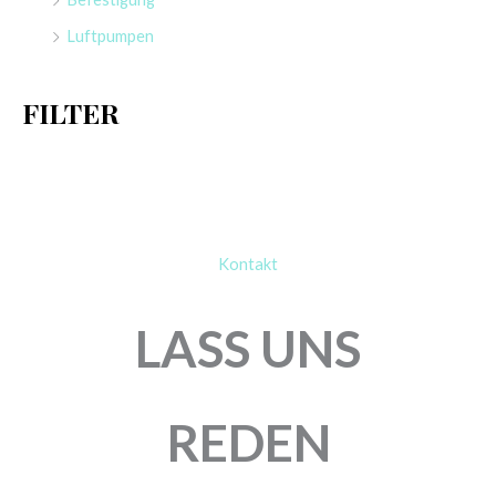
a
Luftpumpen
c
h
FILTER
:
Kontakt
LASS UNS
REDEN