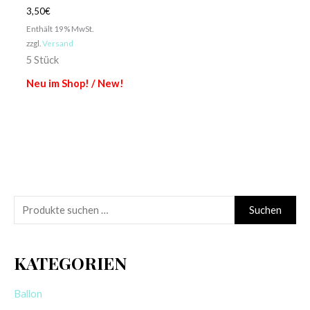
3,50
€
Enthält 19% MwSt.
zzgl.
Versand
5 Stück
Neu im Shop! / New!
S
Suchen
u
c
KATEGORIEN
h
e
Ballon
n