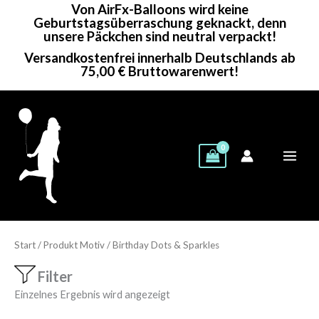
Von AirFx-Balloons wird keine
Zum
Geburtstagsüberraschung geknackt, denn
Inhalt
unsere Päckchen sind neutral verpackt!
springen
Versandkostenfrei innerhalb Deutschlands ab
75,00 € Bruttowarenwert!
Start
/ Produkt Motiv / Birthday Dots & Sparkles
Filter
Einzelnes Ergebnis wird angezeigt