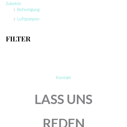
Zubehör
n
Befestigung
a
Luftpumpen
c
h
FILTER
:
Kontakt
LASS UNS
REDEN