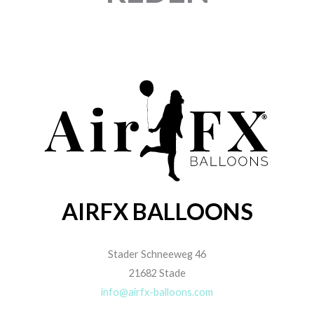
AIRFX BALLOONS
Stader Schneeweg 46
21682 Stade
info@airfx-balloons.com