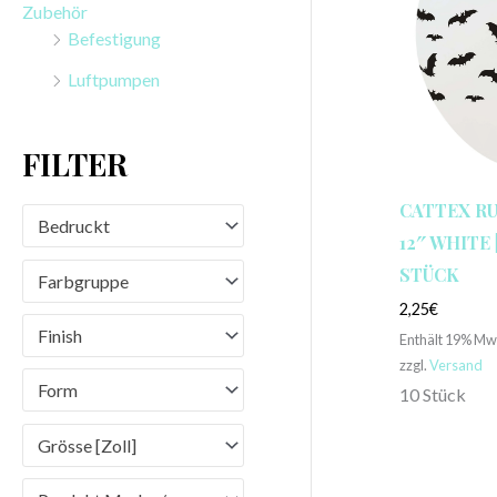
Zubehör
n
Befestigung
a
Luftpumpen
c
h
FILTER
:
CATTEX R
Bedruckt
12″ WHITE |
STÜCK
Farbgruppe
2,25
€
Finish
Enthält 19% Mw
zzgl.
Versand
Form
10 Stück
Grösse [Zoll]