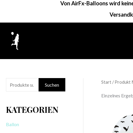
Von AirFx-Balloons wird kei
Zum
Inhalt
Versandk
springen
Start
/ Produkt 
S
Suchen
u
Einzelnes Ergeb
c
KATEGORIEN
h
e
Ballon
n