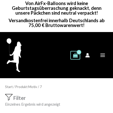
Von AirFx-Balloons wird keine
Zum
Geburtstagsüberraschung geknackt, denn
Inhalt
unsere Päckchen sind neutral verpackt!
springen
Versandkostenfrei innerhalb Deutschlands ab
75,00 € Bruttowarenwert!
Start
/ Produkt Motiv / 7
Filter
Einzelnes Ergebnis wird angezeigt