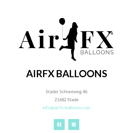
AIRFX BALLOONS
Stader Schneeweg 46
21682 Stade
info@airfx-balloons.com