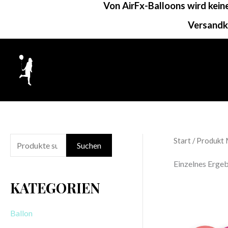
Von AirFx-Balloons wird kei
Zum
Inhalt
Versandk
springen
Start
/ Produkt 
S
Suchen
u
Einzelnes Ergeb
c
KATEGORIEN
h
e
Ballon
n