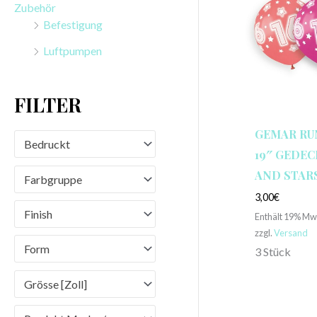
Zubehör
n
Befestigung
a
Luftpumpen
c
h
FILTER
:
GEMAR RU
Bedruckt
19″ GEDEC
AND STARS
Farbgruppe
3,00
€
Finish
Enthält 19% Mw
zzgl.
Versand
Form
3 Stück
Grösse [Zoll]