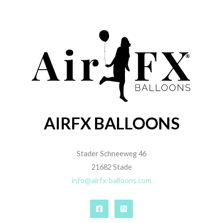
AIRFX BALLOONS
Stader Schneeweg 46
21682 Stade
info@airfx-balloons.com