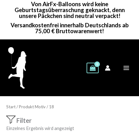
Von AirFx-Balloons wird keine
Zum
Geburtstagsüberraschung geknackt, denn
Inhalt
unsere Päckchen sind neutral verpackt!
springen
Versandkostenfrei innerhalb Deutschlands ab
75,00 € Bruttowarenwert!
Start
/ Produkt Motiv / 18
Filter
Einzelnes Ergebnis wird angezeigt