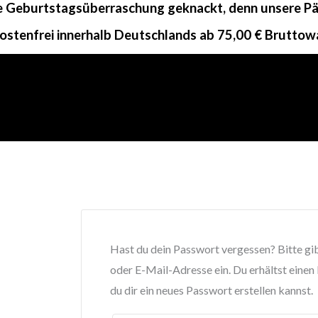
ne Geburtstagsüberraschung geknackt, denn unsere Päc
ostenfrei innerhalb Deutschlands ab 75,00 € Bruttow
Hast du dein Passwort vergessen? Bitte g
oder E-Mail-Adresse ein. Du erhältst einen
du dir ein neues Passwort erstellen kannst.