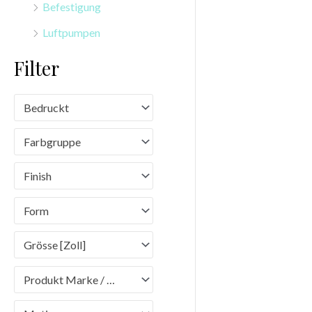
Befestigung
n
Luftpumpen
a
c
Filter
h
:
Bedruckt
Farbgruppe
Finish
Form
Grösse [Zoll]
Produkt Marke / Brand