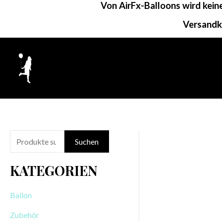
Von AirFx-Balloons wird kei
Zum
Inhalt
Versandk
springen
S
Suchen
u
KATEGORIEN
c
h
Ballon
e
Zubehör
n