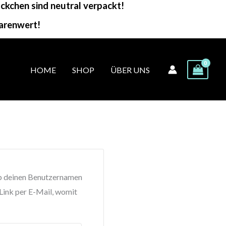
kchen sind neutral verpackt!
arenwert!
HOME
SHOP
ÜBER UNS
ib deinen Benutzernamen
 Link per E-Mail, womit